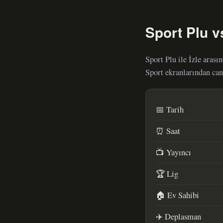
Sport Plu v
Sport Plu ile İzle aras
Sport ekranlarından can
📅 Tarih
⏰ Saat
📺 Yayıncı
🏆 Lig
🏠 Ev Sahibi
✈️ Deplasman