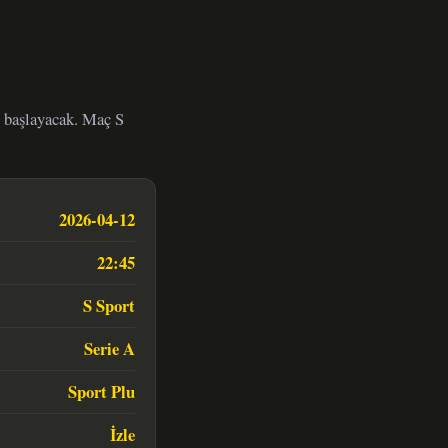
e başlayacak. Maç S
2026-04-12
22:45
S Sport
Serie A
Sport Plu
İzle