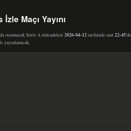
s İzle Maçı Yayını
2026-04-12
22:45
ında oynanacak Serie A mücadelesi
tarihinde saat
'd
lı yayınlanacak.