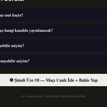
çı saat kaçta?
açı hangi kanalda yayınlanacak?
eyebilir miyim?
ynayabilir miyim?
⚽ Şimdi Üye Ol — Maçı Canlı İzle + Bahis Yap
18+ Sorumlu oyun. Yayın bilgileri değişiklik gösterebilir.