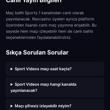
Canlı Yayın Bilgileri
Maç beIN Sports 1 kanalından canlı olarak
yayınlanacak. Raxcasino üyeleri ayrıca platform
üzerinden lisanslı canlı maç yayınına erişebilir. Bu
sayede hem maçı izleyebilir hem de canlı bahis
seçeneklerinden faydalanabilirsiniz.
Sıkça Sorulan Sorular
Sport Videos maçı saat kaçta?
Sport Videos maçı hangi kanalda
yayınlanacak?
Maçı şifresiz izleyebilir miyim?