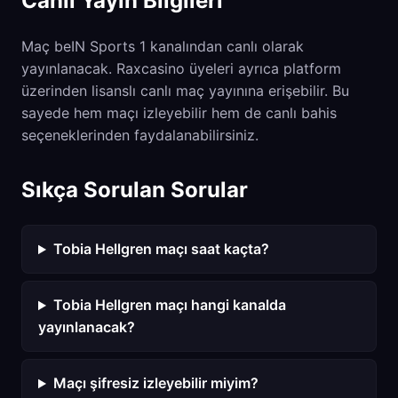
Canlı Yayın Bilgileri
Maç beIN Sports 1 kanalından canlı olarak
yayınlanacak. Raxcasino üyeleri ayrıca platform
üzerinden lisanslı canlı maç yayınına erişebilir. Bu
sayede hem maçı izleyebilir hem de canlı bahis
seçeneklerinden faydalanabilirsiniz.
Sıkça Sorulan Sorular
Tobia Hellgren maçı saat kaçta?
Tobia Hellgren maçı hangi kanalda
yayınlanacak?
Maçı şifresiz izleyebilir miyim?