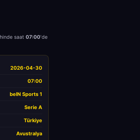
ihinde saat
07:00
'de
2026-04-30
07:00
beIN Sports 1
Serie A
Türkiye
Avustralya