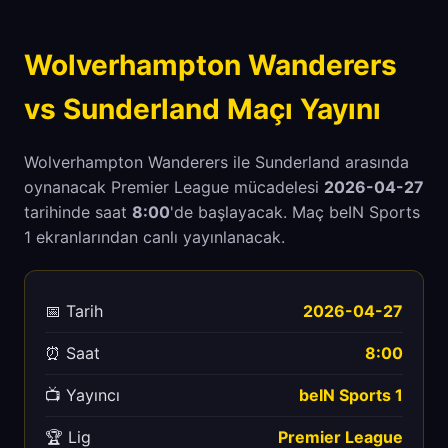
Wolverhampton Wanderers
vs Sunderland Maçı Yayını
Wolverhampton Wanderers ile Sunderland arasında
oynanacak Premier League mücadelesi
2026-04-27
tarihinde saat
8:00
'de başlayacak. Maç beIN Sports
1 ekranlarından canlı yayınlanacak.
📅 Tarih
2026-04-27
⏰ Saat
8:00
📺 Yayıncı
beIN Sports 1
🏆 Lig
Premier League