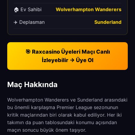
🏠 Ev Sahibi
Wolverhampton Wanderers
✈️ Deplasman
Sunderland
🎯 Raxcasino Üyeleri Maçı Canlı
İzleyebilir → Üye Ol
Maç Hakkında
Wolverhampton Wanderers ve Sunderland arasındaki
bu önemli karşılaşma Premier League sezonunun
kritik maçlarından biri olarak kabul ediliyor. Her iki
takımın da puan tablosundaki konumu açısından
maçın sonucu büyük önem taşıyor.