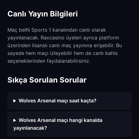
Canlı Yayın Bilgileri
Maç beIN Sports 1 kanalından canlı olarak
yayınlanacak. Raxcasino üyeleri ayrıca platform
üzerinden lisanslı canlı maç yayınına erişebilir. Bu
sayede hem maçı izleyebilir hem de canlı bahis
seçeneklerinden faydalanabilirsiniz.
Sıkça Sorulan Sorular
Wolves Arsenal maçı saat kaçta?
Wolves Arsenal maçı hangi kanalda
yayınlanacak?