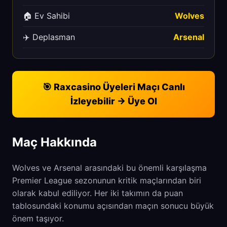
🏠 Ev Sahibi
Wolves
✈️ Deplasman
Arsenal
🎯 Raxcasino Üyeleri Maçı Canlı
İzleyebilir → Üye Ol
Maç Hakkında
Wolves ve Arsenal arasındaki bu önemli karşılaşma
Premier League sezonunun kritik maçlarından biri
olarak kabul ediliyor. Her iki takımın da puan
tablosundaki konumu açısından maçın sonucu büyük
önem taşıyor.